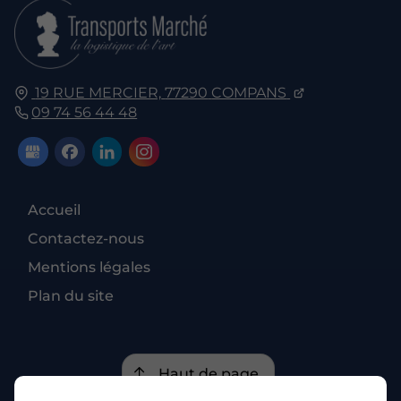
19 RUE MERCIER,
77290
COMPANS
09 74 56 44 48
Accueil
Contactez-nous
Mentions légales
Plan du site
Haut de page